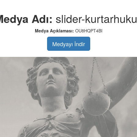
Medya Adı:
slider-kurtarhuk
Medya Açıklaması:
OU8HQPT4BI
Medyayı İndir