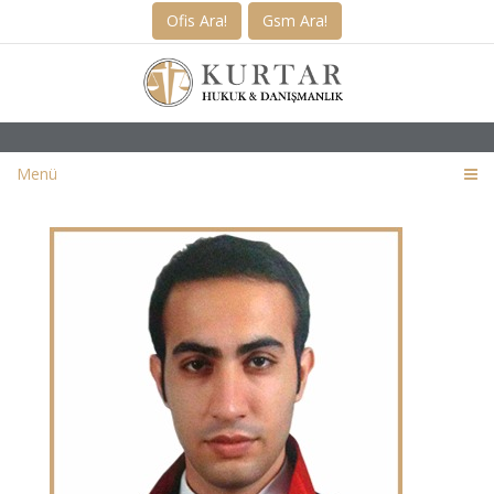
Ofis Ara!
Gsm Ara!
Menü